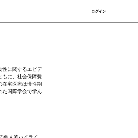
登録
ログイン
効性に関するエビデ
ともに、社会保障費
の在宅医療は慢性期
れた国際学会で学ん
ての個人的ハイライ