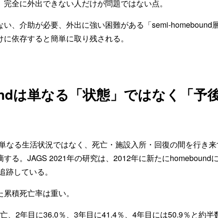
、完全に外出できない人だけが問題ではない点。
い、介助が必要、外出に強い困難がある「semi-homeboun
けに依存すると簡単に取り残される。
oundは単なる「状態」ではなく「予
ndが単なる生活状況ではなく、死亡・施設入所・回復の間を行き
。JAGS 2021年の研究は、2012年に新たにhomeboundにな
で追跡している。
た累積死亡率は重い。
死亡、2年目に36.0％、3年目に41.4％、4年目には50.9％と約