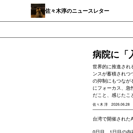
佐々木淳のニュースレター
病院に「
世界的に推進され
ンスが蓄積されつ
の抑制にもつなが
にフォーカス、急
だこと、感じたこ
佐々木 淳
2026.06.28
台湾で開催されたAsia 
0日目、1日目の