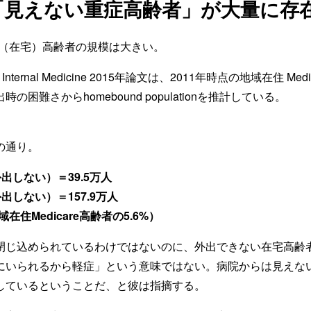
「見えない重症高齢者」が大量に存
und（在宅）高齢者の規模は大きい。
A Internal Medicine 2015年論文は、2011年時点の地域在住 Me
の困難さからhomebound populationを推計している。
の通り。
出しない）＝39.5万人
出しない）＝157.9万人
在住Medicare高齢者の5.6%）
閉じ込められているわけではないのに、外出できない在宅高齢者
にいられるから軽症」という意味ではない。病院からは見えな
しているということだ、と彼は指摘する。