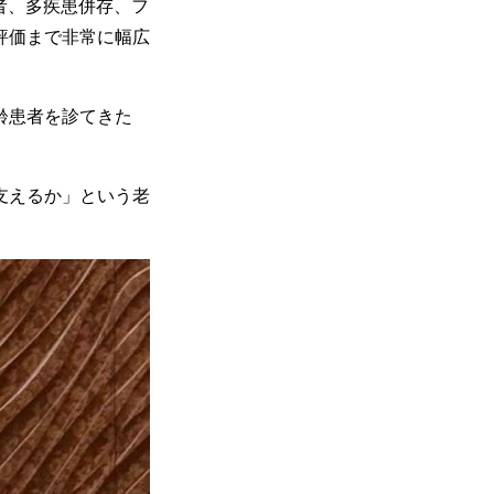
高齢者、多疾患併存、フ
ら質評価まで非常に幅広
齢患者を診てきた
。
支えるか」という老