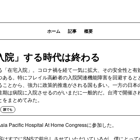
ホーム
記事
概要
入院」する時代は終わる
る「在宅入院」。コロナ禍を経て一気に拡大、その安全性と有
つある。特にフレイル高齢者の入院関連機能障害を回避すると
ることから、強力に政策的推進がされる国も多い。一方の日本
性期は病院に入院させるのがいまだに一般的だ。台湾で開催さ
とをまとめてみた。
誰でも
Pacific Hospital At Home Congressに参加した。
内容はすでにSNSで前出しさせていただいているが、僕にとっ