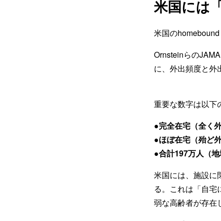
米国には
米国のhomebo
OrnsteinらのJAM
に、外出頻度と外出時
重要な数字は以下
●完全在宅（全く外
●ほぼ在宅（殆ど外
●合計197万人（地域
米国には、施設に
る。これは「自宅
弱な高齢者が存在