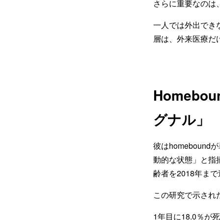
さらに重要なのは
一人では外出できな
層は、外来医療だ
Homeb
グナル」
彼はhomebou
動的な状態」と指摘する
齢者を2018年ま
この研究で示され
1年目に18.0％が