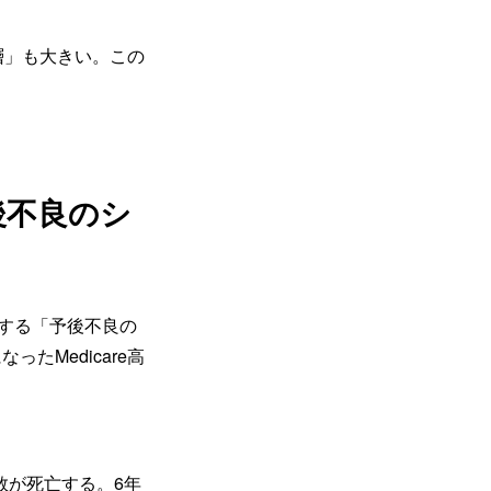
d層」も大きい。この
後不良のシ
来する「予後不良の
ったMedicare高
半数が死亡する。6年