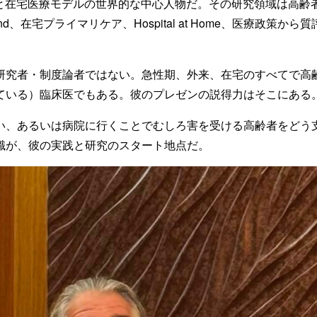
t Home と在宅医療モデルの世界的な中心人物だ。その研究領域は
und、在宅プライマリケア、Hospital at Home、医療政策か
研究者・制度論者ではない。急性期、外来、在宅のすべてで高
ている）臨床医でもある。彼のプレゼンの説得力はそこにある
い、あるいは病院に行くことでむしろ害を受ける高齢者をどう
識が、彼の実践と研究のスタート地点だ。