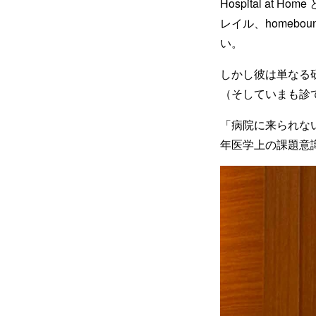
Hospital a
レイル、homebo
い。
しかし彼は単なる
（そしていまも診
「病院に来られな
年医学上の課題意