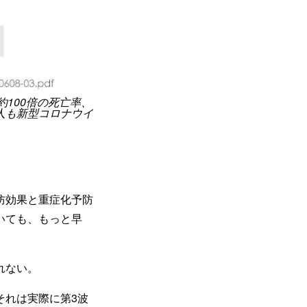
100倍の死亡率、
人も新型コロナウイ
防効果と重症化予防
いても、もっと早
れない。
それは実際に第3波