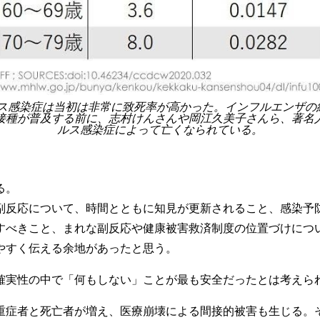
ス感染症は当初は非常に致死率が高かった。インフルエンザの約
接種が普及する前に、志村けんさんや岡江久美子さんら、著名
ルス感染症によって亡くなられている。
る。
副反応について、時間とともに知見が更新されること、感染予
すべきこと、まれな副反応や健康被害救済制度の位置づけにつ
やすく伝える余地があったと思う。
確実性の中で「何もしない」ことが最も安全だったとは考えら
重症者と死亡者が増え、医療崩壊による間接的被害も生じる。