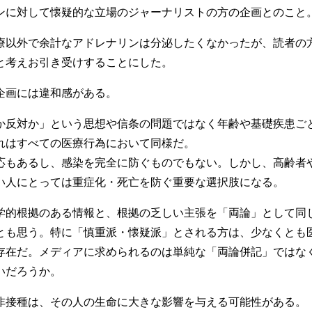
ンに対して懐疑的な立場のジャーナリストの方の企画とのこと
療以外で余計なアドレナリンは分泌したくなかったが、読者の
と考えお引き受けすることにした。
企画には違和感がある。
か反対か」という思想や信条の問題ではなく年齢や基礎疾患ご
れはすべての医療行為において同様だ。
応もあるし、感染を完全に防ぐものでもない。しかし、高齢者
い人にとっては重症化・死亡を防ぐ重要な選択肢になる。
学的根拠のある情報と、根拠の乏しい主張を「両論」として同
とも思う。特に「慎重派・懐疑派」とされる方は、少なくとも
存在だ。メディアに求められるのは単純な「両論併記」ではな
いだろうか。
非接種は、その人の生命に大きな影響を与える可能性がある。