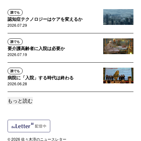
誰でも
認知症テクノロジーはケアを変えるか
2026.07.29
誰でも
要介護高齢者に入院は必要か
2026.07.19
誰でも
病院に「入院」する時代は終わる
2026.06.28
もっと読む
誰でも
ワクチンを「推進派」「懐疑派」で論ずること
の違和感
2026.06.16
誰でも
© 2026 佐々木淳のニュースレター