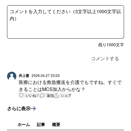
残り
1000
文字
コメントする
井上督
2026.04.27 23:03
医療における救急搬送を介護でもですね。すぐで
きることはMCS加入からかな？
いいね！
返信
シェア
さらに表示
ホーム
記事
概要