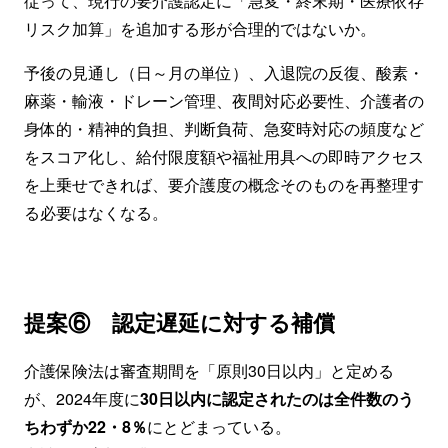
従って、現行の要介護認定に「急変・終末期・医療依存
リスク加算」を追加する形が合理的ではないか。
予後の見通し（日～月の単位）、入退院の反復、酸素・
麻薬・輸液・ドレーン管理、夜間対応必要性、介護者の
身体的・精神的負担、判断負荷、急変時対応の頻度など
をスコア化し、給付限度額や福祉用具への即時アクセス
を上乗せできれば、要介護度の概念そのものを再整理す
る必要はなくなる。
提案⑥ 認定遅延に対する補償
介護保険法は審査期間を「原則30日以内」と定める
が、2024年度に
30日以内に認定されたのは全件数のう
ちわずか22・8％
にとどまっている。