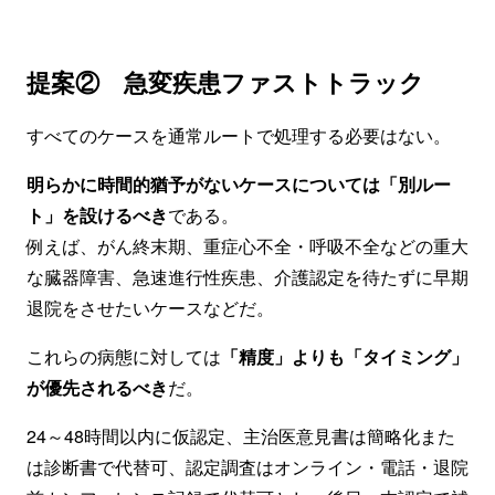
提案② 急変疾患ファストトラック
すべてのケースを通常ルートで処理する必要はない。
明らかに時間的猶予がないケースについては「別ルー
ト」を設けるべき
である。
例えば、がん終末期、重症心不全・呼吸不全などの重大
な臓器障害、急速進行性疾患、介護認定を待たずに早期
退院をさせたいケースなどだ。
これらの病態に対しては
「精度」よりも「タイミング」
が優先されるべき
だ。
24～48時間以内に仮認定、主治医意見書は簡略化また
は診断書で代替可、認定調査はオンライン・電話・退院