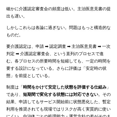
確かに介護認定審査会の頻度は低い。主治医意見書の提
出も遅い。
しかしこれらは各論に過ぎない。問題はもっと構造的な
ものだ。
要介護認定は、申請 ➡ 認定調査 ➡ 主治医意見書 ➡ 一次
判定 ➡ 介護認定審査会、という直列のプロセスで進
む。各プロセスの所要時間を短縮しても、一定の時間を
要する設計になっている。さらに評価は「安定時の状
態」を前提としている。
制度は「
時間をかけて安定した状態を評価する仕組み
」
であり、
短期間で変化する状態には対応できない
。その
結果、申請してもサービス開始前に状態悪化した、暫定
利用を推奨されても現場ではリスクが高く実質的に使い
にくい、自治体ごとの処理能力・運営方針の差がそのま