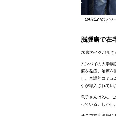
CARE24のデ
脳腫瘍で在
70歳のイクバル
ムンバイの大学病院で
瘍を発症。治療を
し、言語的コミュ
引が導入されてい
息子さんは2人。
っている。しかし
そこで在宅復帰に