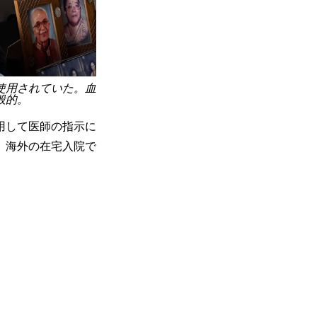
使用されていた。血
般的。
用して医師の指示に
、海外の在宅入院で