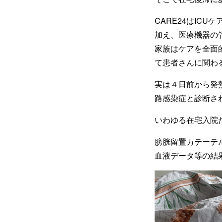
CARE24はIC
加え、医療機器の
家族はケアを全面
て患者さんに関わ
実は４日前から発
路感染症と診断さ
いわゆる在宅入院
膀胱留置カテーテ
血液データ等の結