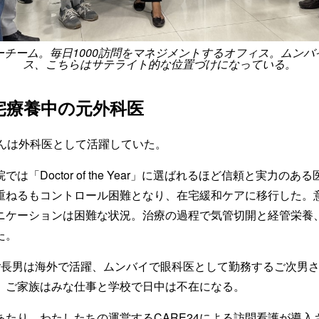
リーチーム。毎日1000訪問をマネジメントするオフィス。ムン
ス、こちらはサテライト的な位置づけになっている。
宅療養中の元外科医
さんは外科医として活躍していた。
は「Doctor of the Year」に選ばれるほど信頼と実力の
重ねるもコントロール困難となり、在宅緩和ケアに移行した。
ニケーションは困難な状況。治療の過程で気管切開と経管栄養
た。
ご長男は海外で活躍、ムンバイで眼科医として勤務するご次男
、ご家族はみな仕事と学校で日中は不在になる。
あたり、わたしたちの運営するCARE24による訪問看護が導入