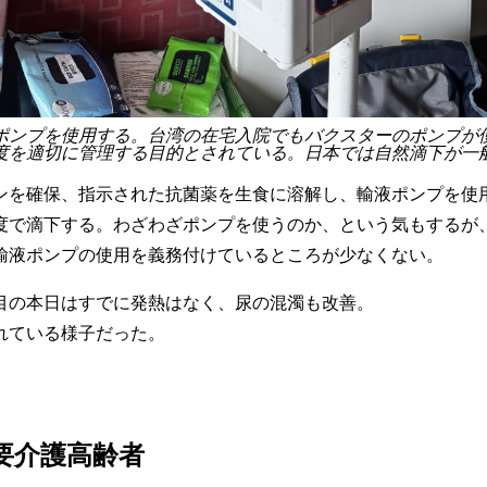
ポンプを使用する。台湾の在宅入院でもバクスターのポンプが
度を適切に管理する目的とされている。日本では自然滴下が一
ンを確保、指示された抗菌薬を生食に溶解し、輸液ポンプを使
度で滴下する。わざわざポンプを使うのか、という気もするが
輸液ポンプの使用を義務付けているところが少なくない。
目の本日はすでに発熱はなく、尿の混濁も改善。
れている様子だった。
要介護高齢者