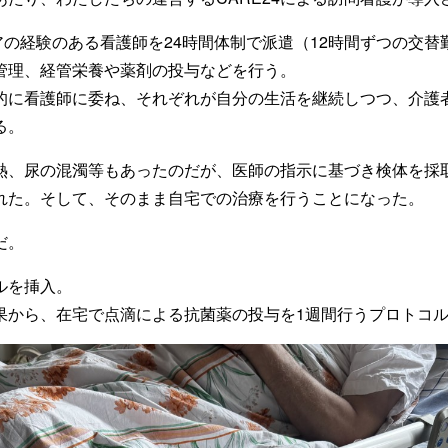
Uケアの経験のある看護師を24時間体制で派遣（12時間ずつの交
管理、経管栄養や薬剤の投与などを行う。
的に看護師に委ね、それぞれが自分の生活を継続しつつ、介護
る。
熱、尿の混濁等もあったのだが、医師の指示に基づき検体を採
れた。そして、そのまま自宅での治療を行うことになった。
だ。
ルを挿入。
果から、在宅で点滴による抗菌薬の投与を1週間行うプロトコ