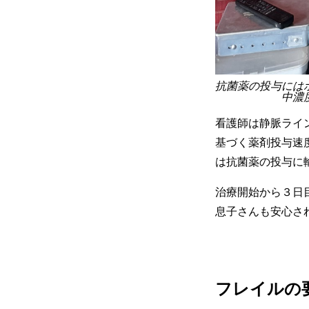
抗菌薬の投与には
中濃
看護師は静脈ライ
基づく薬剤投与速
は抗菌薬の投与に
治療開始から３日
息子さんも安心さ
フレイルの