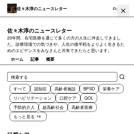
佐々木淳のニュースレター
登録
ログイン
佐々木淳のニュースレター
20年間、在宅医療を通じて多くの方の人生に伴走してきまし
た。診療現場での気づきや、人生の後半戦をよりよく生きるた
めのエビデンスをみなさんと共有できたらと思います。
ホーム
記事
概要
すべて
認知症
高齢者施設
BPSD
栄養ケア
リハビリテーション
口腔ケア
QOL
予防的介入
超高齢社会
高齢者医療
もっと見る
10