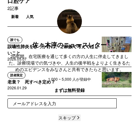
口腔ケア
2記事
新着
人気
誰でも
佐々木淳のニュースレター
誤嚥性肺炎をきっかけに、ご家族で考えてほし
いこと
20年間、在宅医療を通じて多くの方の人生に伴走してきまし
2026.05.07
た。診療現場での気づきや、人生の後半戦をよりよく生きるた
めのエビデンスをみなさんと共有できたらと思います。
読者限定
1,000 ~ 5,000 人が登録中
老衰？ 死すべき定め？
2026.01.29
まずは無料登録
登録
スキップ