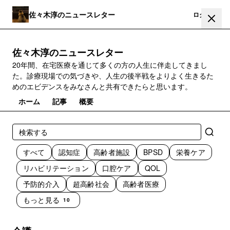
佐々木淳のニュースレター
登録
ログイン
佐々木淳のニュースレター
20年間、在宅医療を通じて多くの方の人生に伴走してきまし
た。診療現場での気づきや、人生の後半戦をよりよく生きるた
めのエビデンスをみなさんと共有できたらと思います。
ホーム
記事
概要
すべて
認知症
高齢者施設
BPSD
栄養ケア
リハビリテーション
口腔ケア
QOL
予防的介入
超高齢社会
高齢者医療
もっと見る
10