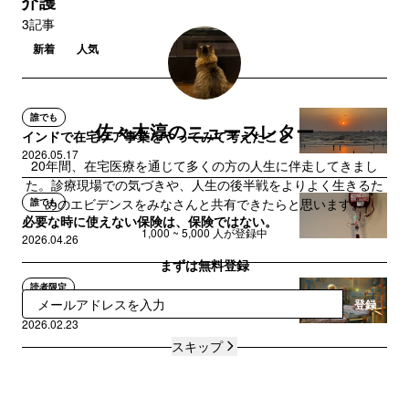
介護
3記事
新着
人気
誰でも
佐々木淳のニュースレター
インドで在宅ケア事業をやってみて考えたこと
2026.05.17
20年間、在宅医療を通じて多くの方の人生に伴走してきまし
た。診療現場での気づきや、人生の後半戦をよりよく生きるた
めのエビデンスをみなさんと共有できたらと思います。
誰でも
必要な時に使えない保険は、保険ではない。
1,000 ~ 5,000 人が登録中
2026.04.26
まずは無料登録
読者限定
登録
「高齢者」という主語を使うな
2026.02.23
スキップ